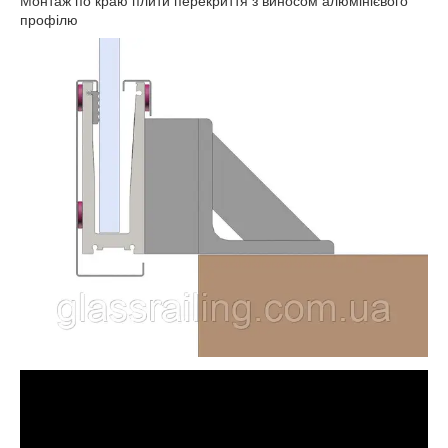
Монтаж по краю плити перекриття з виносом алюмінієвого
профілю