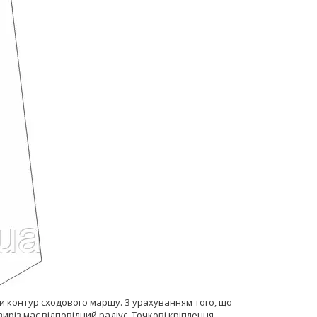
ти контур сходового маршу. З урахуванням того, що
виріз має відповідний радіус. Точкові кріплення