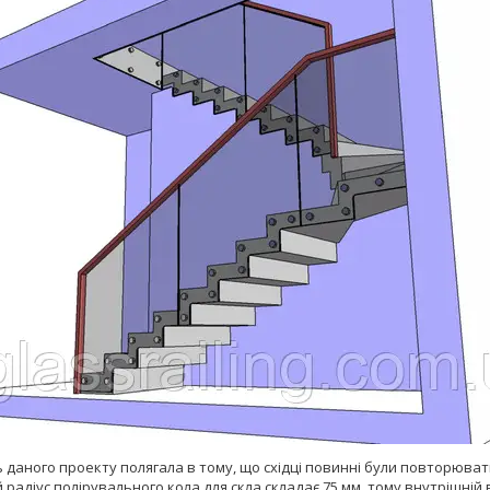
 даного проекту полягала в тому, що східці повинні були повторюва
 радіус полірувального кола для скла складає 75 мм, тому внутрішній 