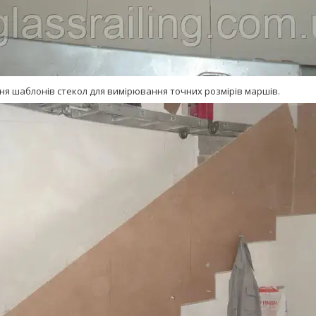
ня шаблонів стекол для вимірювання точних розмірів маршів.