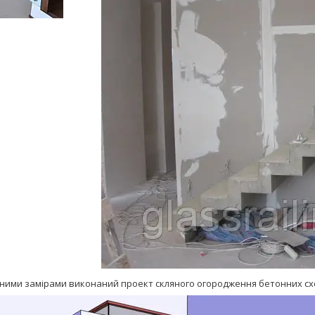
ними замірами виконаний проект скляного огородження бетонних схо