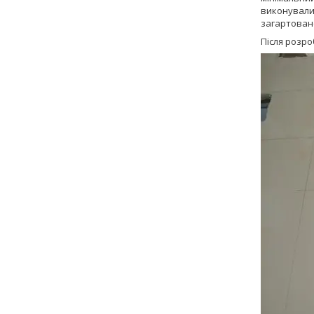
виконувалис
загартован
Після розро