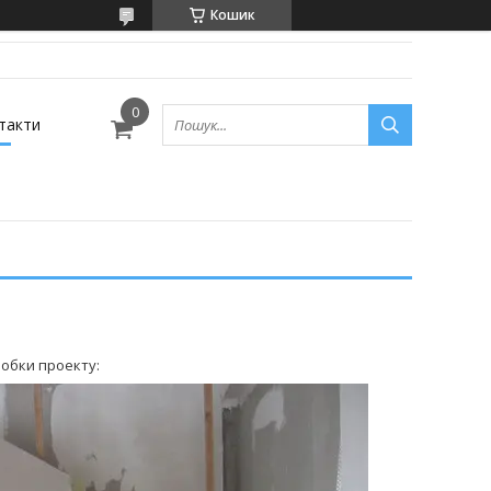
Кошик
такти
робки проекту: