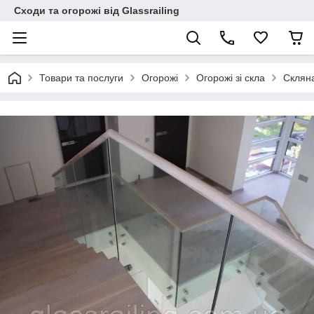
Сходи та огорожі від Glassrailing
Товари та послуги
Огорожі
Огорожі зі скла
Склян