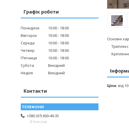
Графік роботи
Понеділок
10:00
18:00
Вівторок
10:00
18:00
Основні ха
Середа
10:00
18:00
Триплекс —
Четвер
10:00
18:00
Кріплення 
Пʼятниця
10:00
18:00
Субота
Вихідний
Інформ
Неділя
Вихідний
Ціна:
від 10
Контакти
+380 (97) 600-49-35
В'ячеслав