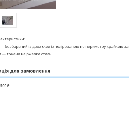
рактеристики:
 безбарвний із двох скел із полірованою по периметру крайкою за
— точена неіржавка сталь.
ація для замовлення
 500 ₴