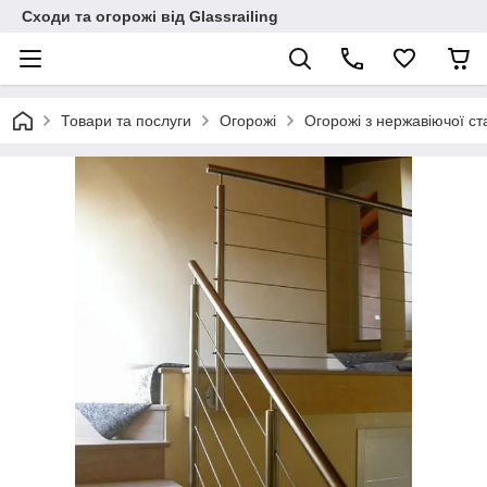
Сходи та огорожі від Glassrailing
Товари та послуги
Огорожі
Огорожі з нержавіючої ст