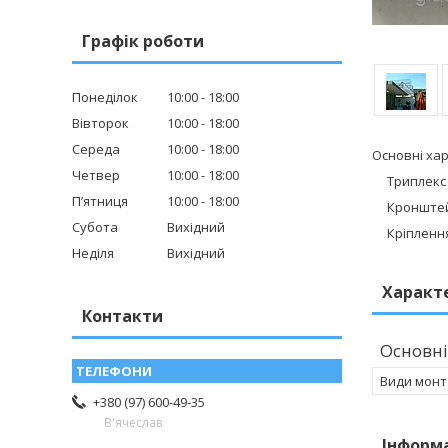
Графік роботи
Понеділок
10:00
18:00
Вівторок
10:00
18:00
Середа
10:00
18:00
Основні ха
Четвер
10:00
18:00
Триплекс -
Пʼятниця
10:00
18:00
Кронштейни
Субота
Вихідний
Кріплення 
Неділя
Вихідний
Характ
Контакти
Основні
Види монт
+380 (97) 600-49-35
В'ячеслав
Інформ