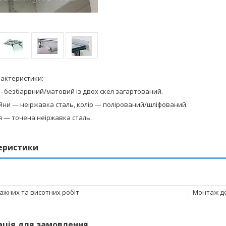
рактеристики:
 безбарвний/матовий із двох скел загартований.
 — неіржавка сталь, колір — полірований/шліфований.
— точена неіржавка сталь.
еристики
ажних та висотних робіт
Монтаж де
ація для замовлення