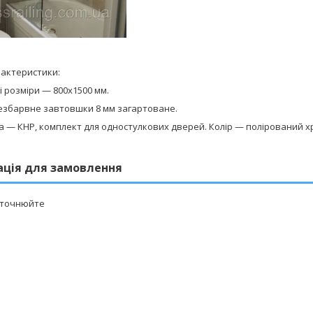
рактеристики:
 розміри — 800х1500 мм.
барвне завтовшки 8 мм загартоване.
— КНР, комплект для одностулкових дверей. Колір — полірований х
ація для замовлення
уточнюйте